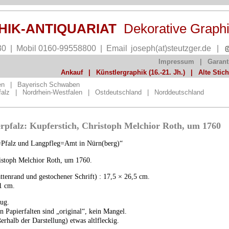
PHIK-ANTIQUARIAT
Dekorative Graph
30 | Mobil 0160-99558800 | Email
joseph(at)steutzger.de
|
Impressum
|
Garant
Ankauf
|
Künstlergraphik (16.-21. Jh.)
|
Alte Stic
en
|
Bayerisch Schwaben
falz
|
Nordrhein-Westfalen
|
Ostdeutschland
|
Norddeutschland
rpfalz: Kupferstich, Christoph Melchior Roth, um 1760
Pfalz und Langpfleg=Amt in Nürn(berg)“
istoph Melchior Roth, um 1760.
attenrand und gestochener Schrift) : 17,5 × 26,5 cm.
1 cm.
zug.
n Papierfalten sind „original“, kein Mangel.
erhalb der Darstellung) etwas altlfleckig.