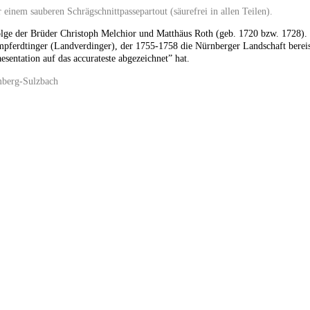
r einem sauberen Schrägschnittpassepartout (säurefrei in allen Teilen).
lge der Brüder Christoph Melchior und Matthäus Roth (geb. 1720 bzw. 1728).
ampferdtinger (Landverdinger), der 1755-1758 die Nürnberger Landschaft bereis
aesentation auf das accurateste abgezeichnet” hat.
mberg-Sulzbach