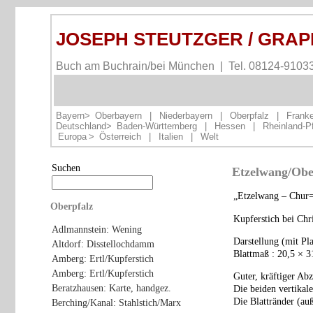
JOSEPH STEUTZGER / GRA
Buch am Buchrain/bei München | Tel. 08124-9103
Bayern>
Oberbayern
|
Niederbayern
|
Oberpfalz
|
Frank
Deutschland>
Baden-Württemberg
|
Hessen
|
Rheinland-P
Europa
>
Österreich
|
Italien
|
Welt
Suchen
Etzelwang/Obe
„Etzelwang – Chur=
Oberpfalz
Kupferstich bei Chr
Adlmannstein: Wening
Darstellung (mit Pl
Altdorf: Disstellochdamm
Blattmaß : 20,5 × 3
Amberg: Ertl/Kupferstich
Amberg: Ertl/Kupferstich
Guter, kräftiger Ab
Beratzhausen: Karte, handgez.
Die beiden vertikale
Die Blattränder (auß
Berching/Kanal: Stahlstich/Marx