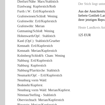
Dietfurt/Nähe: Marx/Stahlstich
Der Stich liegt unte
Etzelwang: Kupferstich/Roth
Furth i.W.: Ertl/Kupferstich
Aus der Ansichtenfo
lieferte Gottlieb L
Grafenwiesen/Schloß: Wening
ihrer jetztigen Repr
Grafenwöhr: Ertl/Kupferstich
Grafenwöhr: Merian
Heute Landkreis A
Gutmaning/Schloß: Wening
125 EUR
Hohenwarth/Opf.: Stahlstich
Kastl (Opf.): Stahlstich/Grueber
Kemnath: Ertl/Kupferstich
Kemnath: Merian/Kupferstich
Kolmberg/Schloß/b. Cham: Wening
Nabburg: Ertl/Kupferstich
Nabburg: Kupferstich
Nabburg/Pfarrkirche: Stahlstich
Neumarkt/Opf. - Ertl/Kupferstich
Neunburg vorm Wald:
Bodenehr/Kupferst.
Neunburg vorm Wald: Merian/Kupferst.
Nittenau/Stefling - Stahlstich
Oberviechtach: Merian/Kupferstich
Pleystein: Merian/Kupferstich