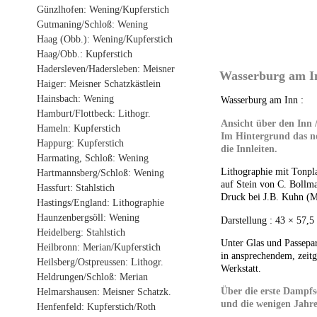
Günzlhofen: Wening/Kupferstich
Gutmaning/Schloß: Wening
Haag (Obb.): Wening/Kupferstich
Haag/Obb.: Kupferstich
Hadersleven/Hadersleben: Meisner
Wasserburg am In
Haiger: Meisner Schatzkästlein
Hainsbach: Wening
Wasserburg am Inn :
Hamburt/Flottbeck: Lithogr.
Ansicht über den Inn
Hameln: Kupferstich
Im Hintergrund das n
Happurg: Kupferstich
die Innleiten.
Harmating, Schloß: Wening
Lithographie mit Tonpla
Hartmannsberg/Schloß: Wening
auf Stein von C. Bollm
Hassfurt: Stahlstich
Druck bei J.B. Kuhn (
Hastings/England: Lithographie
Haunzenbergsöll: Wening
Darstellung : 43 × 57,5
Heidelberg: Stahlstich
Unter Glas und Passepart
Heilbronn: Merian/Kupferstich
in ansprechendem, zeitg
Heilsberg/Ostpreussen: Lithogr.
Werkstatt.
Heldrungen/Schloß: Merian
Über die erste Dampfs
Helmarshausen: Meisner Schatzk.
und die wenigen Jahre
Henfenfeld: Kupferstich/Roth