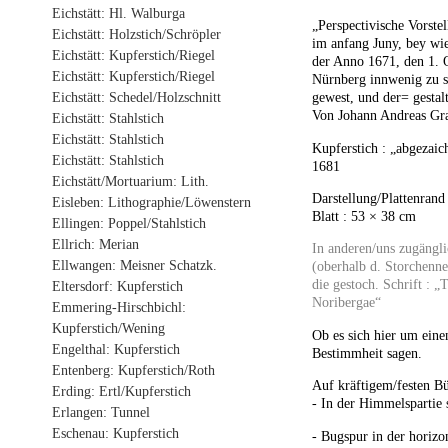
Eichstätt: Hl. Walburga
„Perspectivische Vorste
Eichstätt: Holzstich/Schröpler
im anfang Juny, bey wie
Eichstätt: Kupferstich/Riegel
der Anno 1671, den 1. O
Eichstätt: Kupferstich/Riegel
Nürnberg innwenig zu 
Eichstätt: Schedel/Holzschnitt
gewest, und der= gestal
Von Johann Andreas Gra
Eichstätt: Stahlstich
Eichstätt: Stahlstich
Kupferstich : „abgezai
Eichstätt: Stahlstich
1681
Eichstätt/Mortuarium: Lith.
Darstellung/Plattenrand
Eisleben: Lithographie/Löwenstern
Blatt : 53 × 38 cm
Ellingen: Poppel/Stahlstich
Ellrich: Merian
In anderen/uns zugängl
Ellwangen: Meisner Schatzk.
(oberhalb d. Storchenne
die gestoch. Schrift : „
Eltersdorf: Kupferstich
Noribergae“
Emmering-Hirschbichl:
Kupferstich/Wening
Ob es sich hier um eine
Engelthal: Kupferstich
Bestimmheit sagen.
Entenberg: Kupferstich/Roth
Auf kräftigem/festen Bü
Erding: Ertl/Kupferstich
- In der Himmelspartie
Erlangen: Tunnel
Eschenau: Kupferstich
- Bugspur in der horizon