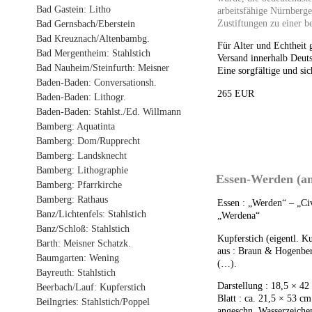
Bad Gastein: Litho
arbeitsfähige Nürnberg
Zustiftungen zu einer b
Bad Gernsbach/Eberstein
Bad Kreuznach/Altenbambg.
Für Alter und Echtheit 
Bad Mergentheim: Stahlstich
Versand innerhalb Deuts
Bad Nauheim/Steinfurth: Meisner
Eine sorgfältige und sic
Baden-Baden: Conversationsh.
265 EUR
Baden-Baden: Lithogr.
Baden-Baden: Stahlst./Ed. Willmann
Bamberg: Aquatinta
Bamberg: Dom/Rupprecht
Bamberg: Landsknecht
Bamberg: Lithographie
Essen-Werden (an
Bamberg: Pfarrkirche
Bamberg: Rathaus
Essen : „Werden“ – „Civ
Banz/Lichtenfels: Stahlstich
„Werdena“
Banz/Schloß: Stahlstich
Kupferstich (eigentl. K
Barth: Meisner Schatzk.
aus : Braun & Hogenberg
Baumgarten: Wening
(…).
Bayreuth: Stahlstich
Darstellung : 18,5 × 42
Beerbach/Lauf: Kupferstich
Blatt : ca. 21,5 × 53 c
Beilngries: Stahlstich/Poppel
angeschn. Wasserzeiche