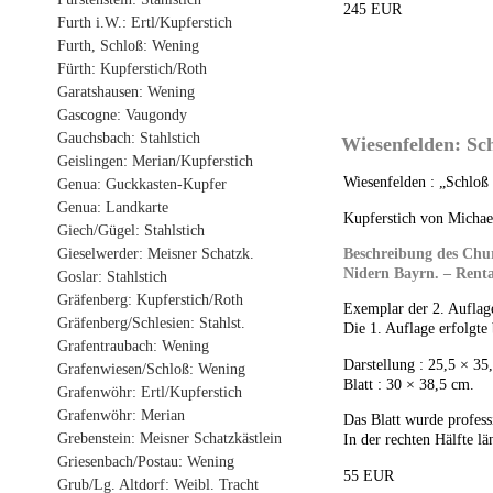
245 EUR
Furth i.W.: Ertl/Kupferstich
Furth, Schloß: Wening
Fürth: Kupferstich/Roth
Garatshausen: Wening
Gascogne: Vaugondy
Gauchsbach: Stahlstich
Wiesenfelden: Sc
Geislingen: Merian/Kupferstich
Wiesenfelden : „Schloß
Genua: Guckkasten-Kupfer
Genua: Landkarte
Kupferstich von Michae
Giech/Gügel: Stahlstich
Beschreibung des Chu
Gieselwerder: Meisner Schatzk.
Nidern Bayrn. – Renta
Goslar: Stahlstich
Gräfenberg: Kupferstich/Roth
Exemplar der 2. Auflag
Gräfenberg/Schlesien: Stahlst.
Die 1. Auflage erfolgte 
Grafentraubach: Wening
Darstellung : 25,5 × 35
Grafenwiesen/Schloß: Wening
Blatt : 30 × 38,5 cm.
Grafenwöhr: Ertl/Kupferstich
Grafenwöhr: Merian
Das Blatt wurde profess
Grebenstein: Meisner Schatzkästlein
In der rechten Hälfte lä
Griesenbach/Postau: Wening
55 EUR
Grub/Lg. Altdorf: Weibl. Tracht