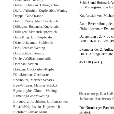
Schloß und Hofmark As
Dieban/Schlesien: Lithographie
Im Vordergrund die Gl
Diefurt/Altmühl: Kupferstich/Wening
Kupferstich von Michae
Dieppe: Gab/Ozanne
Dietfurt/Nähe: Marx/Stahlstich
Aus : Beschreibung des
Dillingen: Bodenehr/Kupferstich
Nidern Bayrn. – Renta
Dillingen: Merian/Kupferstich
Darstellung : 25 × 35 c
Dingolfing: Ertl/Kupferstich
Blatt : 16 × 38,5 cm (P
Distellochdamm: Stahlstich
Dobl/Schloss: Wening
Exemplar der 2. Auflag
Dobl/Schloß: Wening
Die 1. Auflage erfolgte 
Dorfen/Wallfahrtsmedaille
45 EUR (verk.)
Dornhan: Merian
Dresden: Guckkasten-Kupfer
Dünnkirchen: Guckkasten
Ebernburg: Meisner Schatzk.
Eger/Ungarn: Meisner Schatzk.
Egmating/bei Glonn - Wening
Nürnberg/Barfüßer
Egmating/Glonn:Wening
Johann Andreas G
Ehrenbürg/Forchheim: LIthographien
Eibach/Hilpoltstein: Kupferstich
Die Nürnberger Barfüße
Eichstätt: Gustav Kraus
zerstört.