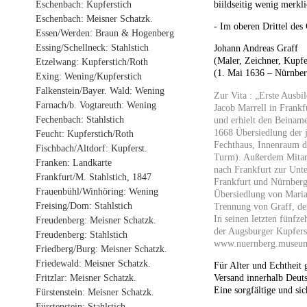
biildseitig wenig merkli
Eschenbach: Kupferstich
Eschenbach: Meisner Schatzk.
- Im oberen Drittel des 
Essen/Werden: Braun & Hogenberg
Essing/Schellneck: Stahlstich
Johann Andreas Graff
(Maler, Zeichner, Kupfe
Etzelwang: Kupferstich/Roth
(1. Mai 1636 – Nürnber
Exing: Wening/Kupferstich
Falkenstein/Bayer. Wald: Wening
Zur Vita : „Erste Ausb
Farnach/b. Vogtareuth: Wening
Jacob Marrell in Frankf
Fechenbach: Stahlstich
und erhielt den Beiname
1668 Übersiedlung der 
Feucht: Kupferstich/Roth
Fechthaus, Innenraum d
Fischbach/Altdorf: Kupferst.
Turm). Außerdem Mitarb
Franken: Landkarte
nach Frankfurt zur Unt
Frankfurt/M. Stahlstich, 1847
Frankfurt und Nürnberg
Frauenbühl/Winhöring: Wening
Übersiedlung von Maria 
Freising/Dom: Stahlstich
Trennung von Graff, de
In seinen letzten fünfz
Freudenberg: Meisner Schatzk.
der Augsburger Kupfers
Freudenberg: Stahlstich
www.nuernberg.museu
Friedberg/Burg: Meisner Schatzk.
Friedewald: Meisner Schatzk.
Für Alter und Echtheit 
Fritzlar: Meisner Schatzk.
Versand innerhalb Deuts
Eine sorgfältige und sic
Fürstenstein: Meisner Schatzk.
Fürstenstein: Stahlstich