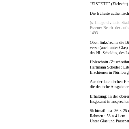
“EISTETT” (Eichstätt)
Die früheste authentisch
(s. Imago civitatis. Sta
Essener Bearb. der auth
1493.
Oben links/rechts die B
verso (auch unter Glas)
des Hl. Sebaldus, des 
Holzschnitt (Zuschreib
Hartmann Schedel : Li
Erschienen in Nürnberg
Aus der lateinischen Er
die deutsche Ausgabe er
Erhaltung: In der obere
Insgesamt in ansprechen
Sichtmaß : ca. 36 × 25
Rahmen : 53 × 41 cm
Unter Glas und Passepar