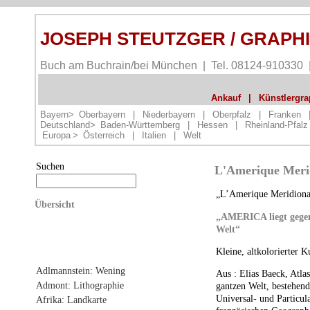
JOSEPH STEUTZGER / GRAPH
Buch am Buchrain/bei München | Tel. 08124-910330
Ankauf
|
Künstlergrap
Bayern>
Oberbayern
|
Niederbayern
|
Oberpfalz
|
Franken
Deutschland>
Baden-Württemberg
|
Hessen
|
Rheinland-Pfalz
Europa
>
Österreich
|
Italien
|
Welt
Suchen
L'Amerique Merid
„L’Amerique Meridiona
Übersicht
„AMERICA liegt gegen 
Welt“
Kleine, altkolorierter 
Adlmannstein: Wening
Aus : Elias Baeck, Atla
Admont: Lithographie
gantzen Welt, bestehen
Universal- und Particu
Afrika: Landkarte