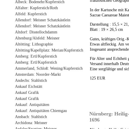
französischen Geograph
Albeck: Bodenehr/Kupferstich
Alfalter: Kupferstich/Roth
In der Kartusche mit Ka
Alfeld: Kupferstich
Sacrae Caesareae Maiest
Allendorf: Meisner Schatzkästlein
Darstellung : 15,5 × 21
Allendorf: Meisner Schatzkästlein
Blatt : 19 × 26,5 cm
Altdorf: Disstellochdamm
Altenburg/Alsfeld: Meisner
Gutes, kräftiges Orig.-K
Etwas altfleckig. Am ver
Altötting: Lithographie
Insgesamt ansprechende
Altötting/Kapellplatz: Merian/Kupferstich
Amberg: Ertl/Kupferstich
Für Alter und Echtheit 
Amberg: Ertl/Kupferstich
Versand innerhalb Deuts
Ammerland, Schloß: Wening/Kupferstich
Eine sorgfältige und sic
Amsterdam: Noorder-Markt
125 EUR
Andechs: Stahlstich
Ankauf Eichstätt
Ankauf Grafik
Ankauf Grafik
Ankauf: Antiquitäten
Ankauf: Antiquitäten Chiemgau
Nürnberg: Heilig-
Ansbach: Stahlstich
1696
Archidona: Meisner
Ardales/Spanien: Meisner