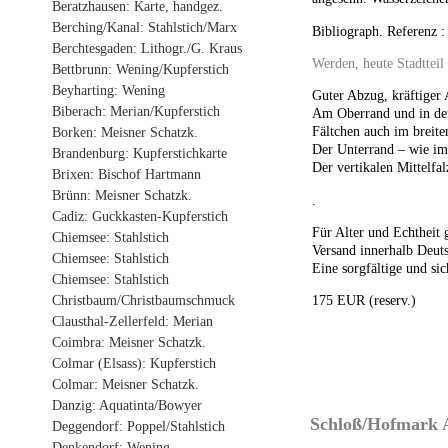
Beratzhausen: Karte, handgez.
Berching/Kanal: Stahlstich/Marx
Bibliograph. Referenz :
Berchtesgaden: Lithogr./G. Kraus
Werden, heute Stadtteil
Bettbrunn: Wening/Kupferstich
Beyharting: Wening
Guter Abzug, kräftiger
Biberach: Merian/Kupferstich
Am Oberrand und in der 
Fältchen auch im breite
Borken: Meisner Schatzk.
Der Unterrand – wie im
Brandenburg: Kupferstichkarte
Der vertikalen Mittelfa
Brixen: Bischof Hartmann
Brünn: Meisner Schatzk.
.
Cadiz: Guckkasten-Kupferstich
Für Alter und Echtheit 
Chiemsee: Stahlstich
Versand innerhalb Deuts
Chiemsee: Stahlstich
Eine sorgfältige und sic
Chiemsee: Stahlstich
Christbaum/Christbaumschmuck
175 EUR (reserv.)
Clausthal-Zellerfeld: Merian
Coimbra: Meisner Schatzk.
Colmar (Elsass): Kupferstich
Colmar: Meisner Schatzk.
Danzig: Aquatinta/Bowyer
Schloß/Hofmark A
Deggendorf: Poppel/Stahlstich
Denkendorf: Wening