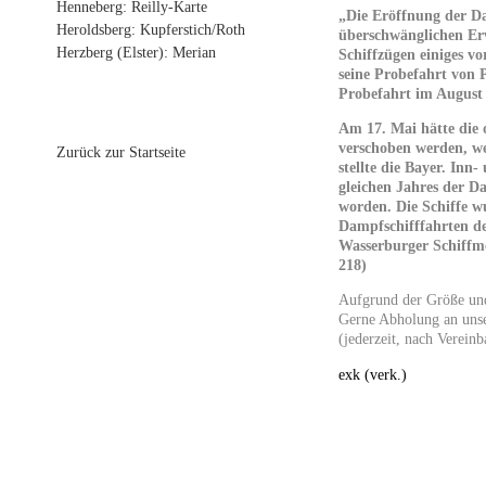
Henneberg: Reilly-Karte
„Die Eröffnung der D
Heroldsberg: Kupferstich/Roth
überschwänglichen Er
Herzberg (Elster): Merian
Schiffzügen einiges v
seine Probefahrt von 
Probefahrt im August
Am 17. Mai hätte die 
verschoben werden, wei
Zurück zur Startseite
stellte die Bayer. Inn
gleichen Jahres der D
worden. Die Schiffe w
Dampfschifffahrten de
Wasserburger Schiffme
218)
Aufgrund der Größe und 
Gerne Abholung an unse
(jederzeit, nach Vereinb
exk (verk.)