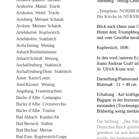
Nürnberg : Heilig-Geist
Arnhofen: Männl. Tracht
„Templum,
NORIBE
Arnhofen: Weibl. Tracht
Die Kirche in
NÜRNB
Arnsberg: Meisner Schatzk.
Arolsen: Meisner Schatzk.
Blick nach Osten zum Ch
Hinter dem Triumphbogen
Artelshofen: Kupferstich
und vom Gewölbe herab
Artelshofen: Stahlstich
Arzla/Inning: Wening
Kupferstich, 1696
Asbach/Rotthalmünster
In den vord./unteren Ec
Asbach/Schloß: Wening
Joann Andreae Graff ad
Aschaffenburg: Stahlstich
Jo: Ulrich Kraus scul:
Aschaffenburg/Dom: Stahlstich
Asien: Karte/Lotter
Darstellung/Plattenrand
Blattmaß : 51 × 40 cm
Attel/Kloster: Wening
Augsburg: Frauentrachten
Erhaltung : Auf kräftig
Bacler d'Albe: Campagna
Bugspur in der horizont
Bacler d'Albe: Civitavecchia
entstanden (Trocknungsf
Bacler d'Albe: Toulon
Bildseitig wenig merklic
Bad Abbach: Kunike/Alt
Die Stiftung : „Der Nü
Bad Berneck: Stahlst.
Deutschen Reich gehört
Bad Buchau: Merian
gewährte, tat sich durc
Bad Ems: Kupferstich/Grape
wurde, die bedeutendst