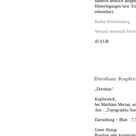
dadurch deutlich aufgeh
Hinterlegungen bzw. Ein
erkennbar).
Baden-Württemberg
Versand innerhalb Deuts
45 EUR
Dornhan: Kupfers
„Dornhan“
Kupferstich,
bei Matthäus Merian, u
Aus : „Topographia Sue
Darstellung ~ Blatt : 7
Guter Abzug.
Rundum sehr knapprand