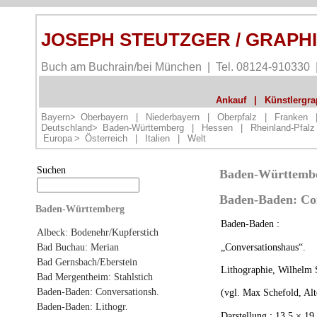
JOSEPH STEUTZGER / GRAPH
Buch am Buchrain/bei München | Tel. 08124-910330
Ankauf
|
Künstlergrap
Bayern>
Oberbayern
|
Niederbayern
|
Oberpfalz
|
Franken
Deutschland>
Baden-Württemberg
|
Hessen
|
Rheinland-Pfalz
Europa
>
Österreich
|
Italien
|
Welt
Suchen
Baden-Württemb
Baden-Baden: Con
Baden-Württemberg
Baden-Baden :
Albeck: Bodenehr/Kupferstich
„Conversationshaus“.
Bad Buchau: Merian
Bad Gernsbach/Eberstein
Lithographie, Wilhelm S
Bad Mergentheim: Stahlstich
Baden-Baden: Conversationsh.
(vgl. Max Schefold, Alt
Baden-Baden: Lithogr.
Darstellung : 13,5 × 19