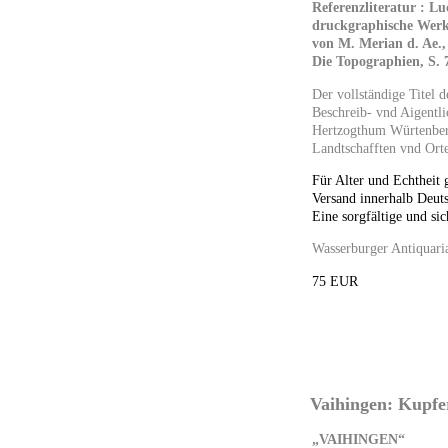
Referenzliteratur : L
druckgraphische Wer
von M. Merian d. Ae.,
Die Topographien, S. 7
Der vollständige Titel d
Beschreib- vnd Aigentl
Hertzogthum Würtenber
Landtschafften vnd Ort
Für Alter und Echtheit 
Versand innerhalb Deuts
Eine sorgfältige und sic
Wasserburger Antiquari
75 EUR
Vaihingen: Kupfer
„VAIHINGEN“