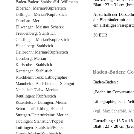
Baden-Baden: Stahlst./Ed. Willmann
Blatt : 23 × 31 cm (brei
Biberach: Merian/Kupferstich
Dillingen: Merian/Kupferstich
Außerhalb der Darstell
die Blattränder mit deu
Dornhan: Merian
ein allfälliges Passepar
Ellwangen: Meisner Schatzk.
Freudenberg: Stahlstich
30 EUR
Geislingen: Merian/Kupferstich
Heidelberg: Stahlstich
Heilbronn: Merian/Kupferstich
Hornberg: Merian
Karlsruhe : Stahlstich
Kenzingen: Stahlstich
Baden-Baden: Con
Kirchheim/Teck: Lithographie
Baden-Baden :
Mannheim: Ansichten auf Steingut
Neubulach/Calw: Merian
„Baden im Conversation
Reutlingen: Kupferstich
Lithographie, bei J. Ve
Rosenfeld/b. Balingen: Merian
Schorndorf: Lithogr./Rachel
(vgl. Max Schefold, Alt
Stuttgart/Untertürkeim: Merian
Darstellung : 13,5 × 18
Tübingen: Stahlstich/Poppel
Blatt : 23 × 28 cm (brei
Tuttlingen: Stahlstich/Poppel
Urach: Merian/Kupferstich