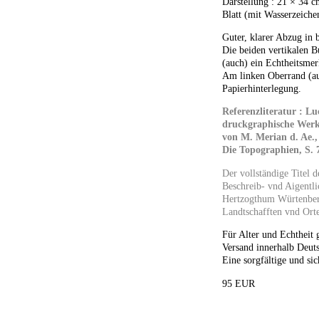
Darstellung : 21 × 34 
Blatt (mit Wasserzeich
Guter, klarer Abzug in 
Die beiden vertikalen B
(auch) ein Echtheitsme
Am linken Oberrand (au
Papierhinterlegung.
Referenzliteratur : L
druckgraphische Wer
von M. Merian d. Ae.,
Die Topographien, S. 7
Der vollständige Titel d
Beschreib- vnd Aigentl
Hertzogthum Würtenber
Landtschafften vnd Ort
Für Alter und Echtheit 
Versand innerhalb Deuts
Eine sorgfältige und sic
95 EUR