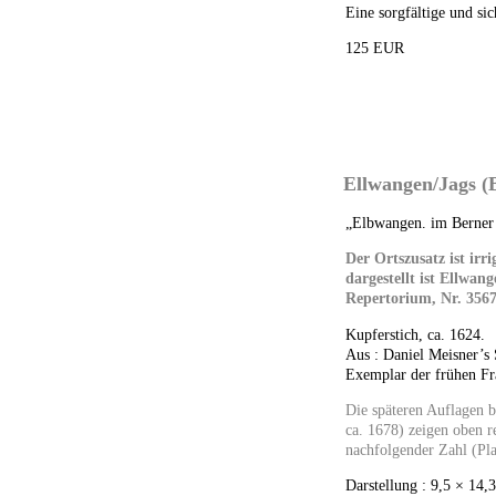
Eine sorgfältige und sic
125 EUR
Ellwangen/Jags (
„Elbwangen. im Berner 
Der Ortszusatz ist irri
dargestellt ist Ellwang
Repertorium, Nr. 3567
Kupferstich, ca. 1624.
Aus : Daniel Meisner’s 
Exemplar der frühen Fr
Die späteren Auflagen b
ca. 1678) zeigen oben r
nachfolgender Zahl (Pl
Darstellung : 9,5 × 14,