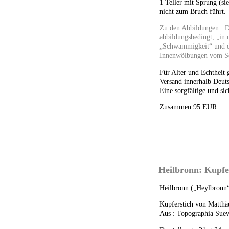
1 Teller mit Sprung (si
nicht zum Bruch führt.
Zu den Abbildungen : D
abbildungsbedingt, „in n
„Schwammigkeit“ und di
Innenwölbungen vom Sca
Für Alter und Echtheit 
Versand innerhalb Deuts
Eine sorgfältige und sic
Zusammen 95 EUR
Heilbronn: Kupfe
Heilbronn („Heylbronn“
Kupferstich von Matthä
Aus : Topographia Suev