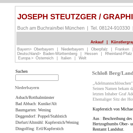
JOSEPH STEUTZGER / GRAPH
Buch am Buchrain/bei München | Tel. 08124-910330
Ankauf
|
Künstlergrap
Bayern>
Oberbayern
|
Niederbayern
|
Oberpfalz
|
Franken
Deutschland>
Baden-Württemberg
|
Hessen
|
Rheinland-Pfalz
Europa
>
Österreich
|
Italien
|
Welt
Suchen
Schloß Berg/Land
„Adelmannschlösschen“
Niederbayern
Seinen Namen bekam da
letzten Inhaber Graf A
Asbach/Rotthalmünster
Ehemaliger Sitz der Ho
Bad Abbach: Kunike/Alt
Kupferstich von Michae
Baumgarten: Wening
Deggendorf: Poppel/Stahlstich
Aus : Beschreibung des 
Diefurt/Altmühl: Kupferstich/Wening
Hertzogthumbs Ober- u
Dingolfing: Ertl/Kupferstich
Rentamt Landshut.