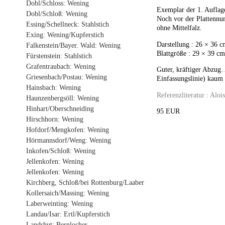
Dobl/Schloss: Wening
Exemplar der 1. Auflag
Dobl/Schloß: Wening
Noch vor der Plattenn
Essing/Schellneck: Stahlstich
ohne Mittelfalz.
Exing: Wening/Kupferstich
Darstellung : 26 × 36 
Falkenstein/Bayer. Wald: Wening
Blattgröße : 29 × 39 cm
Fürstenstein: Stahlstich
Grafentraubach: Wening
Guter, kräftiger Abzug.
Griesenbach/Postau: Wening
Einfassungslinie) kaum 
Hainsbach: Wening
Referenzliteratur : Alo
Haunzenbergsöll: Wening
Hinhart/Oberschneiding
95 EUR
Hirschhorn: Wening
Hofdorf/Mengkofen: Wening
Hörmannsdorf/Weng: Wening
Inkofen/Schloß: Wening
Jellenkofen: Wening
Jellenkofen: Wening
Kirchberg, Schloß/bei Rottenburg/Laaber
Kollersaich/Massing: Wening
Laberweinting: Wening
Landau/Isar: Ertl/Kupferstich
Landshut: Bernlocher