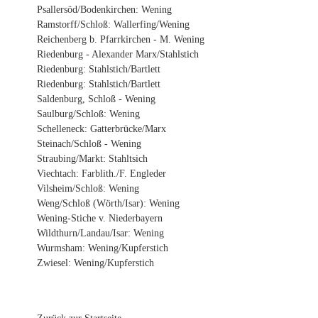
Psallersöd/Bodenkirchen: Wening
Ramstorff/Schloß: Wallerfing/Wening
Reichenberg b. Pfarrkirchen - M. Wening
Riedenburg - Alexander Marx/Stahlstich
Riedenburg: Stahlstich/Bartlett
Riedenburg: Stahlstich/Bartlett
Saldenburg, Schloß - Wening
Saulburg/Schloß: Wening
Schelleneck: Gatterbrücke/Marx
Steinach/Schloß - Wening
Straubing/Markt: Stahltsich
Viechtach: Farblith./F. Engleder
Vilsheim/Schloß: Wening
Weng/Schloß (Wörth/Isar): Wening
Wening-Stiche v. Niederbayern
Wildthurn/Landau/Isar: Wening
Wurmsham: Wening/Kupferstich
Zwiesel: Wening/Kupferstich
Zurück zur Startseite