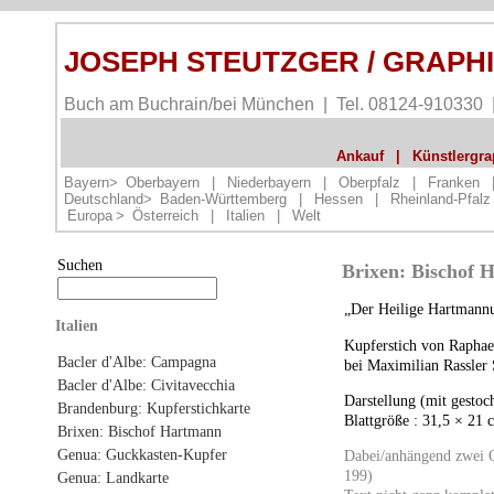
JOSEPH STEUTZGER / GRAPH
Buch am Buchrain/bei München | Tel. 08124-910330
Ankauf
|
Künstlergrap
Bayern>
Oberbayern
|
Niederbayern
|
Oberpfalz
|
Franken
Deutschland>
Baden-Württemberg
|
Hessen
|
Rheinland-Pfalz
Europa
>
Österreich
|
Italien
|
Welt
Suchen
Brixen: Bischof 
„Der Heilige Hartmannu
Italien
Kupferstich von Raphael
Bacler d'Albe: Campagna
bei Maximilian Rassler
Bacler d'Albe: Civitavecchia
Darstellung (mit gestoc
Brandenburg: Kupferstichkarte
Blattgröße : 31,5 × 21 
Brixen: Bischof Hartmann
Genua: Guckkasten-Kupfer
Dabei/anhängend zwei Or
199)
Genua: Landkarte