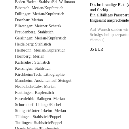
Baden-Baden: Stahlst./Ed. Willmann
Das breitrandige Blatt (
Biberach: Merian/Kupferstich
und fleckig.
Dillingen: Merian/Kupferstich
Ein allfälliges Passepa
Dornhan: Merian
Insgesamt ansprechendes
Ellwangen: Meisner Schatzk.
Auf Wunsch senden wir 
Freudenberg: Stahlstich
Schrägschnittpasseparto
Geislingen: Merian/Kupferstich
chamois).
Heidelberg: Stahlstich
35 EUR
Heilbronn: Merian/Kupferstich
Hornberg: Merian
Karlsruhe : Stahlstich
Kenzingen: Stahlstich
Kirchheim/Teck: Lithographie
Mannheim: Ansichten auf Steingut
Neubulach/Calw: Merian
Reutlingen: Kupferstich
Rosenfeld/b. Balingen: Merian
Schorndorf: Lithogr./Rachel
Stuttgart/Untertürkeim: Merian
Tübingen: Stahlstich/Poppel
Tuttlingen: Stahlstich/Poppel
Urach: Merian/Kupferstich