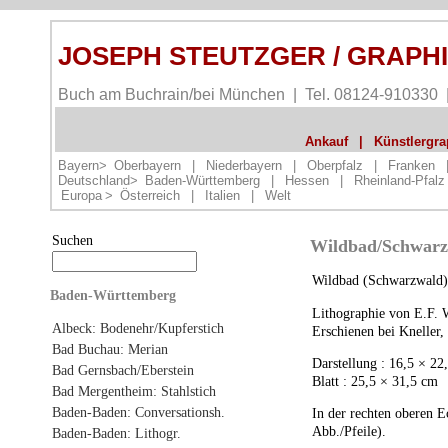
JOSEPH STEUTZGER / GRAPH
Buch am Buchrain/bei München | Tel. 08124-910330
Ankauf
|
Künstlergrap
Bayern>
Oberbayern
|
Niederbayern
|
Oberpfalz
|
Franken
Deutschland>
Baden-Württemberg
|
Hessen
|
Rheinland-Pfalz
Europa
>
Österreich
|
Italien
|
Welt
Suchen
Wildbad/Schwarzw
Wildbad (Schwarzwald)
Baden-Württemberg
Lithographie von E.F. 
Albeck: Bodenehr/Kupferstich
Erschienen bei Kneller, 
Bad Buchau: Merian
Darstellung : 16,5 × 22
Bad Gernsbach/Eberstein
Blatt : 25,5 × 31,5 cm
Bad Mergentheim: Stahlstich
Baden-Baden: Conversationsh.
In der rechten oberen E
Abb./Pfeile).
Baden-Baden: Lithogr.