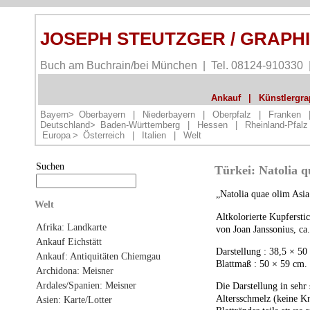
JOSEPH STEUTZGER / GRAPH
Buch am Buchrain/bei München | Tel. 08124-910330
Ankauf
|
Künstlergrap
Bayern>
Oberbayern
|
Niederbayern
|
Oberpfalz
|
Franken
Deutschland>
Baden-Württemberg
|
Hessen
|
Rheinland-Pfalz
Europa
>
Österreich
|
Italien
|
Welt
Suchen
Türkei: Natolia q
„Natolia quae olim Asi
Welt
Altkolorierte Kupferstic
Afrika: Landkarte
von Joan Janssonius, ca
Ankauf Eichstätt
Darstellung : 38,5 × 50
Ankauf: Antiquitäten Chiemgau
Blattmaß : 50 × 59 cm.
Archidona: Meisner
Ardales/Spanien: Meisner
Die Darstellung in sehr
Altersschmelz (keine Kni
Asien: Karte/Lotter