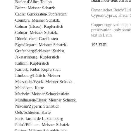
Blattränder teils etwas 
Bacler d'Albe: Toulon
Brünn: Meisner Schatzk.
Osmanisches Reich/Türk
Cadiz: Guckkasten-Kupferstich
Cypern/Cyprus, Kreta, 
Coimbra: Meisner Schatzk.
Copper engraved map, or
Colmar (Elsass): Kupferstich
preservation, only some
Colmar: Meisner Schatzk.
text in Latin.
Dünnkirchen: Guckkasten
195 EUR
Eger/Ungarn: Meisner Schatzk.
Gräfenberg/Schlesien: Stahlst.
Jekatarinburg: Kupferstich
Kalinin: Kupferstich
Karibik, Kuba: Kupferstich
Limbourg/Lüttich: Meisner
Maastricht/Wyck: Meisner Schatzk.
Malediven: Karte
Mecheln: Meisner Schatzkästlein
Mühlhausen/Elsass: Meisner Schatzk.
Nikosia/Zypern: Stahlstich
Oels/Schlesien: Karte
Paris: Jardin de Luxembourg
Polná/Böhmen: Meisner Schatzk.
Potiers: Meisner Schatzkästlein