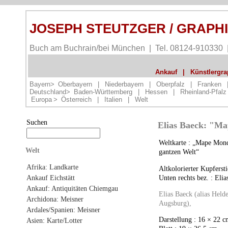
JOSEPH STEUTZGER / GRAPH
Buch am Buchrain/bei München | Tel. 08124-910330
Ankauf
|
Künstlergrap
Bayern>
Oberbayern
|
Niederbayern
|
Oberpfalz
|
Franken
Deutschland>
Baden-Württemberg
|
Hessen
|
Rheinland-Pfalz
Europa
>
Österreich
|
Italien
|
Welt
Suchen
Elias Baeck: "Ma
Weltkarte : „Mape Mond
Welt
gantzen Welt“
Afrika: Landkarte
Altkolorierter Kupferst
Unten rechts bez. : Eli
Ankauf Eichstätt
Ankauf: Antiquitäten Chiemgau
Elias Baeck (alias Hel
Archidona: Meisner
Augsburg),
Ardales/Spanien: Meisner
Darstellung : 16 × 22 
Asien: Karte/Lotter