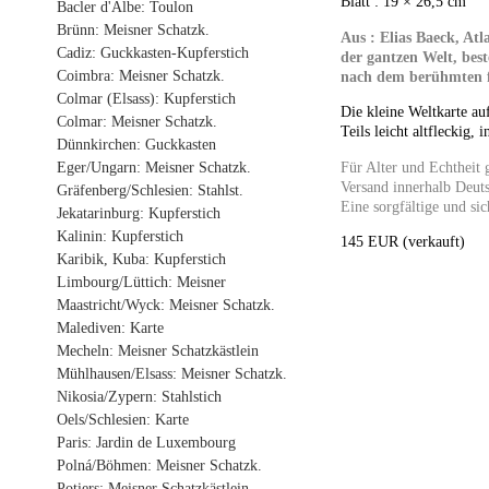
Blatt : 19 × 26,5 cm
Bacler d'Albe: Toulon
Brünn: Meisner Schatzk.
Aus : Elias Baeck, Atl
Cadiz: Guckkasten-Kupferstich
der gantzen Welt, bes
Coimbra: Meisner Schatzk.
nach dem berühmten f
Colmar (Elsass): Kupferstich
Die kleine Weltkarte au
Colmar: Meisner Schatzk.
Teils leicht altfleckig,
Dünnkirchen: Guckkasten
Für Alter und Echtheit 
Eger/Ungarn: Meisner Schatzk.
Versand innerhalb Deuts
Gräfenberg/Schlesien: Stahlst.
Eine sorgfältige und sic
Jekatarinburg: Kupferstich
Kalinin: Kupferstich
145 EUR (verkauft)
Karibik, Kuba: Kupferstich
Limbourg/Lüttich: Meisner
Maastricht/Wyck: Meisner Schatzk.
Malediven: Karte
Mecheln: Meisner Schatzkästlein
Mühlhausen/Elsass: Meisner Schatzk.
Nikosia/Zypern: Stahlstich
Oels/Schlesien: Karte
Paris: Jardin de Luxembourg
Polná/Böhmen: Meisner Schatzk.
Potiers: Meisner Schatzkästlein