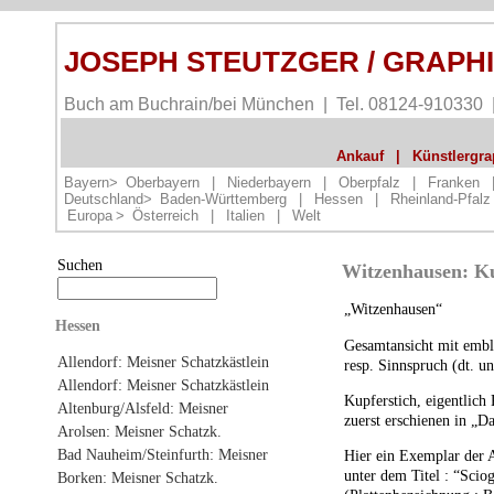
JOSEPH STEUTZGER / GRAPH
Buch am Buchrain/bei München | Tel. 08124-910330
Ankauf
|
Künstlergrap
Bayern>
Oberbayern
|
Niederbayern
|
Oberpfalz
|
Franken
Deutschland>
Baden-Württemberg
|
Hessen
|
Rheinland-Pfalz
Europa
>
Österreich
|
Italien
|
Welt
Suchen
Witzenhausen: Ku
„Witzenhausen“
Hessen
Gesamtansicht mit embl
Allendorf: Meisner Schatzkästlein
resp. Sinnspruch (dt. un
Allendorf: Meisner Schatzkästlein
Kupferstich, eigentlich
Altenburg/Alsfeld: Meisner
zuerst erschienen in „Da
Arolsen: Meisner Schatzk.
Bad Nauheim/Steinfurth: Meisner
Hier ein Exemplar der A
unter dem Titel : “Scio
Borken: Meisner Schatzk.