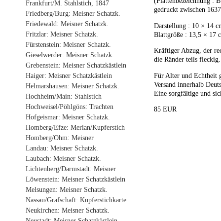
(Plattenbezeichnung : B
Frankfurt/M. Stahlstich, 1847
gedruckt zwischen 1637
Friedberg/Burg: Meisner Schatzk.
Friedewald: Meisner Schatzk.
Darstellung : 10 × 14 
Fritzlar: Meisner Schatzk.
Blattgröße : 13,5 × 17 
Fürstenstein: Meisner Schatzk.
Kräftiger Abzug, der re
Gieselwerder: Meisner Schatzk.
die Ränder teils flecki
Grebenstein: Meisner Schatzkästlein
Für Alter und Echtheit 
Haiger: Meisner Schatzkästlein
Versand innerhalb Deuts
Helmarshausen: Meisner Schatzk.
Eine sorgfältige und sic
Hochheim/Main: Stahlstich
Hochweisel/Pöhlgöns: Trachten
85 EUR
Hofgeismar: Meisner Schatzk.
Homberg/Efze: Merian/Kupferstich
Homberg/Ohm: Meisner
Landau: Meisner Schatzk.
Laubach: Meisner Schatzk.
Lichtenberg/Darmstadt: Meisner
Löwenstein: Meisner Schatzkästlein
Melsungen: Meisner Schatzk.
Nassau/Grafschaft: Kupferstichkarte
Neukirchen: Meisner Schatzk.
Neustadt: Meisner Schatzkästlein