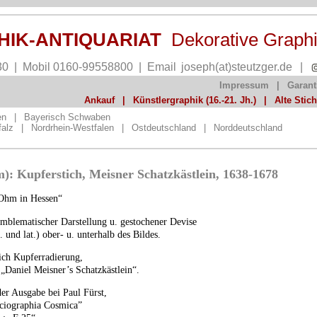
PHIK-ANTIQUARIAT
Dekorative Graph
30 | Mobil 0160-99558800 | Email
joseph(at)steutzger.de
|
Impressum
|
Garant
Ankauf
|
Künstlergraphik (16.-21. Jh.)
|
Alte Stic
en
|
Bayerisch Schwaben
falz
|
Nordrhein-Westfalen
|
Ostdeutschland
|
Norddeutschland
: Kupferstich, Meisner Schatzkästlein, 1638-1678
Ohm in Hessen“
mblematischer Darstellung u. gestochener Devise
. und lat.) ober- u. unterhalb des Bildes.
lich Kupferradierung,
 „Daniel Meisner’s Schatzkästlein“.
er Ausgabe bei Paul Fürst,
Sciographia Cosmica”