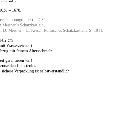
 : „F 25“.
1638 – 1678.
 rechts monogramiert : “CS”.
 Meisner’s Schatzkästlein,
 D. Meisner – E. Kieser, Politisches Schatzkästlein, S. 10 ff.
 14,2 cm
(mit Wasserzeichen)
Abzug mit feinem Altersschmelz.
eit garantieren wir!
eutschlands kostenlos.
 sichere Verpackung ist selbstverständlich.