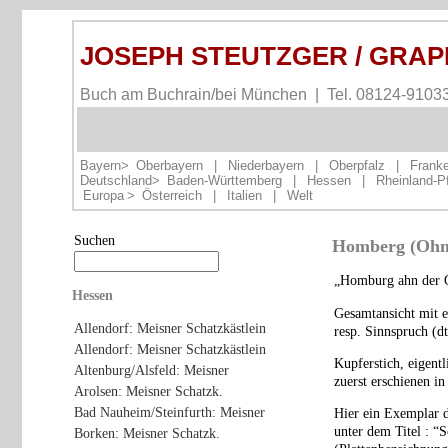
JOSEPH STEUTZGER / GRA
Buch am Buchrain/bei München | Tel. 08124-9103
Bayern>
Oberbayern
|
Niederbayern
|
Oberpfalz
|
Frank
Deutschland>
Baden-Württemberg
|
Hessen
|
Rheinland-P
Europa
>
Österreich
|
Italien
|
Welt
Suchen
Homberg (Ohm)
„Homburg ahn der 
Hessen
Gesamtansicht mit e
Allendorf: Meisner Schatzkästlein
resp. Sinnspruch (dt
Allendorf: Meisner Schatzkästlein
Kupferstich, eigent
Altenburg/Alsfeld: Meisner
zuerst erschienen in
Arolsen: Meisner Schatzk.
Bad Nauheim/Steinfurth: Meisner
Hier ein Exemplar d
unter dem Titel : “
Borken: Meisner Schatzk.