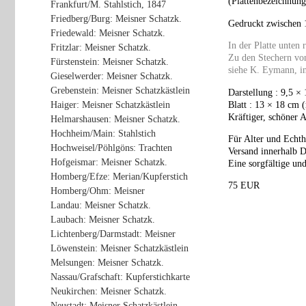
(Plattenbezeichnung
Frankfurt/M. Stahlstich, 1847
Friedberg/Burg: Meisner Schatzk.
Gedruckt zwischen 
Friedewald: Meisner Schatzk.
In der Platte unten
Fritzlar: Meisner Schatzk.
Zu den Stechern von
Fürstenstein: Meisner Schatzk.
siehe K. Eymann, in:
Gieselwerder: Meisner Schatzk.
Grebenstein: Meisner Schatzkästlein
Darstellung : 9,5 ×
Blatt : 13 × 18 cm 
Haiger: Meisner Schatzkästlein
Kräftiger, schöner 
Helmarshausen: Meisner Schatzk.
Hochheim/Main: Stahlstich
Für Alter und Echth
Hochweisel/Pöhlgöns: Trachten
Versand innerhalb D
Hofgeismar: Meisner Schatzk.
Eine sorgfältige und
Homberg/Efze: Merian/Kupferstich
75 EUR
Homberg/Ohm: Meisner
Landau: Meisner Schatzk.
Laubach: Meisner Schatzk.
Lichtenberg/Darmstadt: Meisner
Löwenstein: Meisner Schatzkästlein
Melsungen: Meisner Schatzk.
Nassau/Grafschaft: Kupferstichkarte
Neukirchen: Meisner Schatzk.
Neustadt: Meisner Schatzkästlein