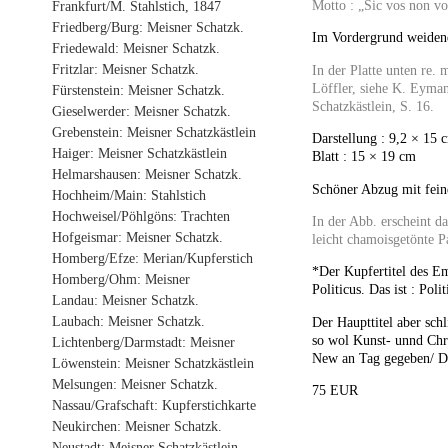
Motto : „Sic vos non vo
Frankfurt/M. Stahlstich, 1847
Friedberg/Burg: Meisner Schatzk.
Im Vordergrund weidend
Friedewald: Meisner Schatzk.
Fritzlar: Meisner Schatzk.
In der Platte unten re
Löffler, siehe K. Eyman
Fürstenstein: Meisner Schatzk.
Schatzkästlein, S. 16.
Gieselwerder: Meisner Schatzk.
Grebenstein: Meisner Schatzkästlein
Darstellung : 9,2 × 15 
Haiger: Meisner Schatzkästlein
Blatt : 15 × 19 cm
Helmarshausen: Meisner Schatzk.
Schöner Abzug mit fein
Hochheim/Main: Stahlstich
Hochweisel/Pöhlgöns: Trachten
In der Abb. erscheint da
Hofgeismar: Meisner Schatzk.
leicht chamoisgetönte P
Homberg/Efze: Merian/Kupferstich
*Der Kupfertitel des Em
Homberg/Ohm: Meisner
Politicus. Das ist : Pol
Landau: Meisner Schatzk.
Laubach: Meisner Schatzk.
Der Haupttitel aber sch
so wol Kunst- unnd Chri
Lichtenberg/Darmstadt: Meisner
New an Tag gegeben/ 
Löwenstein: Meisner Schatzkästlein
Melsungen: Meisner Schatzk.
75 EUR
Nassau/Grafschaft: Kupferstichkarte
Neukirchen: Meisner Schatzk.
Neustadt: Meisner Schatzkästlein