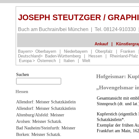
JOSEPH STEUTZGER / GRAPH
Buch am Buchrain/bei München | Tel. 08124-910330
Ankauf
|
Künstlergrap
Bayern>
Oberbayern
|
Niederbayern
|
Oberpfalz
|
Franken
Deutschland>
Baden-Württemberg
|
Hessen
|
Rheinland-Pfalz
Europa
>
Österreich
|
Italien
|
Welt
Suchen
Hofgeismar: Kupfe
„Hovengelsmar i
Hessen
Gesamtansicht mit emble
Allendorf: Meisner Schatzkästlein
Sinnspruch (dt. und lat.
Allendorf: Meisner Schatzkästlein
Kupferstich (eigentlich
Altenburg/Alsfeld: Meisner
Schatzkästlein*.
Arolsen: Meisner Schatzk.
Exemplar der frühen Au
Bad Nauheim/Steinfurth: Meisner
Frankfurt am Main, 162
Borken: Meisner Schatzk.