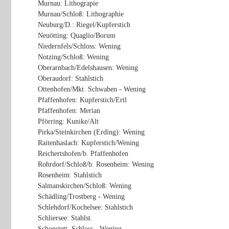
Murnau: Lithograpie
Murnau/Schloß: Lithographie
Neuburg/D.: Riegel/Kupferstich
Neuötting: Quaglio/Borum
Niedernfels/Schloss: Wening
Notzing/Schloß: Wening
Oberarnbach/Edelshausen: Wening
Oberaudorf: Stahlstich
Ottenhofen/Mkt. Schwaben - Wening
Pfaffenhofen: Kupferstich/Ertl
Pfaffenhofen: Merian
Pförring: Kunike/Alt
Pirka/Steinkirchen (Erding): Wening
Raitenhaslach: Kupferstich/Wening
Reichertshofen/b. Pfaffenhofen
Rohrdorf/Schloß/b. Rosenheim: Wening
Rosenheim: Stahlstich
Salmanskirchen/Schloß: Wening
Schädling/Trostberg - Wening
Schlehdorf/Kochelsee: Stahlstich
Schliersee: Stahlst.
Schonstett, Schloss - Wening