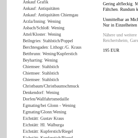
Ankauf Grafik
Gering altfleckig. 
Ankauf: Antiquitäten
Fältchen. Rundum k
Ankauf: Antiquitäten Chiemgau
Unmittelbar an Mich
Arzla/Inning: Wening
Nur in Einzelheiten
Asbach/Schloß: Wening
Attel/Kloster: Wening
Nähere und weitere
Reichertsheim, Gars
Beilngries: Stahlstich/Poppel
Berchtesgaden: Lithogr./G. Kraus
195 EUR
Bettbrunn: Wening/Kupferstich
Beyharting: Wening
Chiemsee: Stahlstich
Chiemsee: Stahlstich
Chiemsee: Stahlstich
Christbaum/Christbaumschmuck
Denkendorf: Wening
Dorfen/Wallfahrtsmedaille
Egmating/bei Glonn - Wening
Egmating/Glonn:Wening
Eichstätt: Gustav Kraus
Eichstätt: Hl. Walburga
Eichstätt: Kupferstich/Riegel
Eichstätt: Kupferstich/Riegel