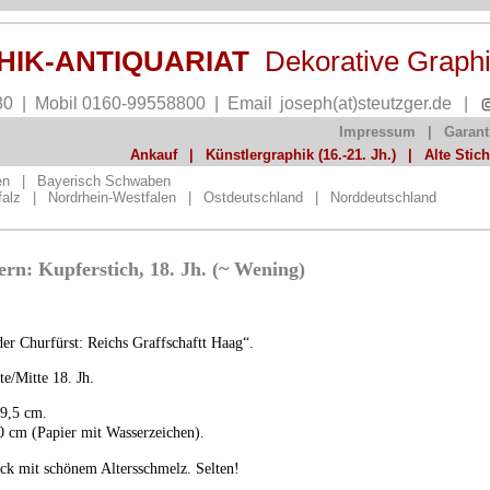
PHIK-ANTIQUARIAT
Dekorative Graph
30 | Mobil 0160-99558800 | Email
joseph(at)steutzger.de
|
Impressum
|
Garant
Ankauf
|
Künstlergraphik (16.-21. Jh.)
|
Alte Stic
en
|
Bayerisch Schwaben
falz
|
Nordrhein-Westfalen
|
Ostdeutschland
|
Norddeutschland
n: Kupferstich, 18. Jh. (~ Wening)
er Churfürst: Reichs Graffschaftt Haag“.
te/Mitte 18. Jh.
39,5 cm.
0 cm (Papier mit Wasserzeichen).
uck mit schönem Altersschmelz. Selten!