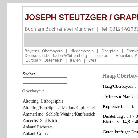
JOSEPH STEUTZGER / GRA
Buch am Buchrain/bei München | Tel. 08124-9103
Bayern>
Oberbayern
|
Niederbayern
|
Oberpfalz
|
Frank
Deutschland>
Baden-Württemberg
|
Hessen
|
Rheinland-P
Europa
>
Österreich
|
Italien
|
Welt
Suchen
Haag/Oberbayer
Haag/Oberbayern :
Oberbayern
„Schloss u Marckh d
Altötting: Lithographie
Kupferstich, 1. Hälf
Altötting/Kapellplatz: Merian/Kupferstich
Ammerland, Schloß: Wening/Kupferstich
Darstellung : 14 × 
Andechs: Stahlstich
Blattmaß : 14,8 × 4
Ankauf Eichstätt
Guter, kräftiger Dr
Ankauf Grafik