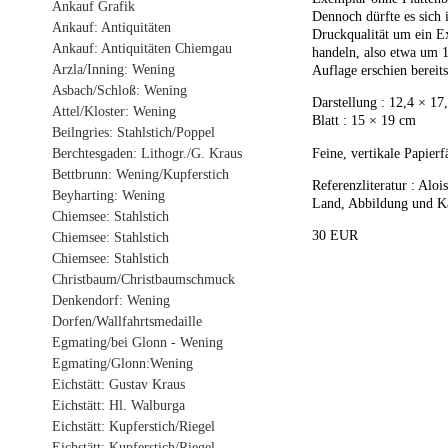
Ankauf Grafik
Dennoch dürfte es sich 
Ankauf: Antiquitäten
Druckqualität um ein E
Ankauf: Antiquitäten Chiemgau
handeln, also etwa um 1
Arzla/Inning: Wening
Auflage erschien bereit
Asbach/Schloß: Wening
Darstellung : 12,4 × 17
Attel/Kloster: Wening
Blatt : 15 × 19 cm
Beilngries: Stahlstich/Poppel
Feine, vertikale Papier
Berchtesgaden: Lithogr./G. Kraus
Bettbrunn: Wening/Kupferstich
Referenzliteratur : Alo
Beyharting: Wening
Land, Abbildung und Ka
Chiemsee: Stahlstich
30 EUR
Chiemsee: Stahlstich
Chiemsee: Stahlstich
Christbaum/Christbaumschmuck
Denkendorf: Wening
Dorfen/Wallfahrtsmedaille
Egmating/bei Glonn - Wening
Egmating/Glonn:Wening
Eichstätt: Gustav Kraus
Eichstätt: Hl. Walburga
Eichstätt: Kupferstich/Riegel
Eichstätt: Kupferstich/Riegel