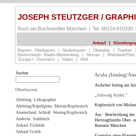
JOSEPH STEUTZGER / GRAPH
Buch am Buchrain/bei München | Tel. 08124-910330
Ankauf
|
Künstlergrap
Bayern>
Oberbayern
|
Niederbayern
|
Oberpfalz
|
Franken
Deutschland>
Baden-Württemberg
|
Hessen
|
Rheinland-Pfalz
Europa
>
Österreich
|
Italien
|
Welt
Suchen
Arzla (Inning/Am
Arzla/bei Inning am A
Oberbayern
„Schwaig Arzlet.“
Altötting: Lithographie
Kupferstich von Michae
Altötting/Kapellplatz: Merian/Kupferstich
Ammerland, Schloß: Wening/Kupferstich
Aus : Beschreibung des 
Andechs: Stahlstich
Hertzogthumbs Ober- u
Ankauf Eichstätt
Rentamt München.
Ankauf Grafik
Exemplar ohne Plattenb