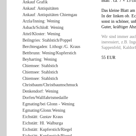
Blatt : ca. 7 × 13 c
Ankauf Grafik
Ankauf: Antiquitäten
Das kleine Blatt am
Ankauf: Antiquitäten Chiemgau
In der linken ob. E
Arzla/Inning: Wening
sonst in schöner, un
Guter, kräftiger Ab
Asbach/Schloß: Wening
Attel/Kloster: Wening
Wir sind immer au
Beilngries: Stahlstich/Poppel
ineressiert, z.B. I
Berchtesgaden: Lithogr./G. Kraus
Sappenfeld, Kaldorf
Bettbrunn: Wening/Kupferstich
55 EUR
Beyharting: Wening
Chiemsee: Stahlstich
Chiemsee: Stahlstich
Chiemsee: Stahlstich
Christbaum/Christbaumschmuck
Denkendorf: Wening
Dorfen/Wallfahrtsmedaille
Egmating/bei Glonn - Wening
Egmating/Glonn:Wening
Eichstätt: Gustav Kraus
Eichstätt: Hl. Walburga
Eichstätt: Kupferstich/Riegel
Eichstätt: Kupferstich/Riegel