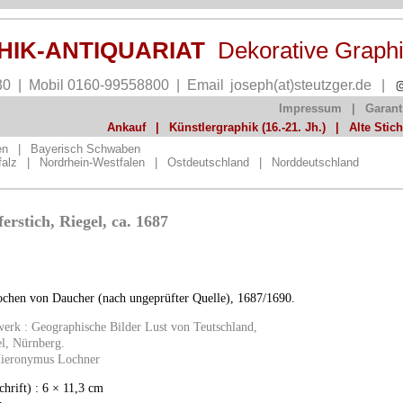
PHIK-ANTIQUARIAT
Dekorative Graph
30 | Mobil 0160-99558800 | Email
joseph(at)steutzger.de
|
Impressum
|
Garant
Ankauf
|
Künstlergraphik (16.-21. Jh.)
|
Alte Stic
en
|
Bayerisch Schwaben
falz
|
Nordrhein-Westfalen
|
Ostdeutschland
|
Norddeutschland
erstich, Riegel, ca. 1687
ochen von Daucher (nach ungeprüfter Quelle), 1687/1690.
erk : Geographische Bilder Lust von Teutschland,
el, Nürnberg.
Hieronymus Lochner
chrift) : 6 × 11,3 cm