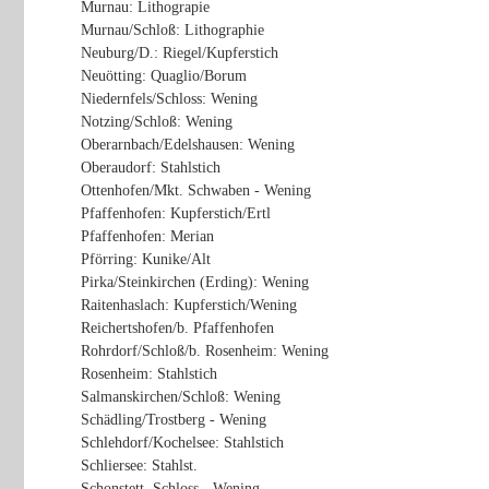
Murnau: Lithograpie
Murnau/Schloß: Lithographie
Neuburg/D.: Riegel/Kupferstich
Neuötting: Quaglio/Borum
Niedernfels/Schloss: Wening
Notzing/Schloß: Wening
Oberarnbach/Edelshausen: Wening
Oberaudorf: Stahlstich
Ottenhofen/Mkt. Schwaben - Wening
Pfaffenhofen: Kupferstich/Ertl
Pfaffenhofen: Merian
Pförring: Kunike/Alt
Pirka/Steinkirchen (Erding): Wening
Raitenhaslach: Kupferstich/Wening
Reichertshofen/b. Pfaffenhofen
Rohrdorf/Schloß/b. Rosenheim: Wening
Rosenheim: Stahlstich
Salmanskirchen/Schloß: Wening
Schädling/Trostberg - Wening
Schlehdorf/Kochelsee: Stahlstich
Schliersee: Stahlst.
Schonstett, Schloss - Wening