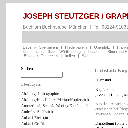
JOSEPH STEUTZGER / GRA
Buch am Buchrain/bei München | Tel. 08124-9103
Bayern>
Oberbayern
|
Niederbayern
|
Oberpfalz
|
Frank
Deutschland>
Baden-Württemberg
|
Hessen
|
Rheinland-P
Europa
>
Österreich
|
Italien
|
Welt
Suchen
Eichstätt: Kupf
„Eichstätt“
Oberbayern
Kupferstich,
Altötting: Lithographie
gezeichnet und gest
Altötting/Kapellplatz: Merian/Kupferstich
Aus dem Ansichtenw
Ammerland, Schloß: Wening/Kupferstich
erschienen bei Rieg
Andechs: Stahlstich
Vorrede v. Johann 
Ankauf Eichstätt
Darstellung (ohne S
Ankauf Grafik