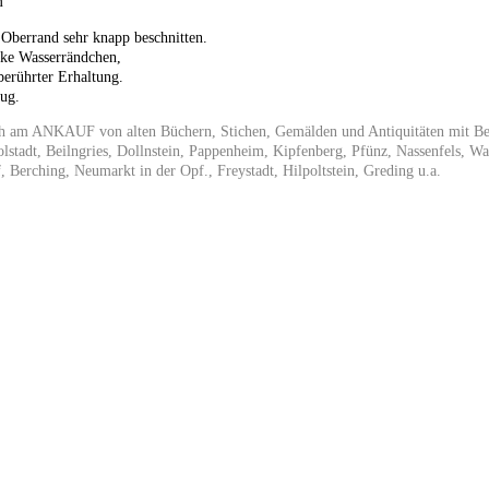
m
 Oberrand sehr knapp beschnitten.
cke Wasserrändchen,
berührter Erhaltung.
zug.
ch am
ANKAUF
von alten Büchern, Stichen, Gemälden und Antiquitäten mit Be
ngolstadt, Beilngries, Dollnstein, Pappenheim, Kipfenberg, Pfünz, Nassenfels, W
, Berching, Neumarkt in der Opf., Freystadt, Hilpoltstein, Greding u.a.