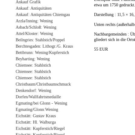
Ankauf Grafik
etwa um 1750 gedruckt. 
Ankauf: Antiquitäten
Ankauf: Antiquitäten Chiemgau
Darstellung : 11,5 × 16
Arzla/Inning: Wening
Unten rechts (außerhalb
Asbach/Schloß: Wening
Attel/Kloster: Wening
Nachbargemeinden : Übe
gliedert sich in die Ort
Beilngries: Stahlstich/Poppel
Berchtesgaden: Lithogr./G. Kraus
55 EUR
Bettbrunn: Wening/Kupferstich
Beyharting: Wening
Chiemsee: Stahlstich
Chiemsee: Stahlstich
Chiemsee: Stahlstich
Christbaum/Christbaumschmuck
Denkendorf: Wening
Dorfen/Wallfahrtsmedaille
Egmating/bei Glonn - Wening
Egmating/Glonn:Wening
Eichstätt: Gustav Kraus
Eichstätt: Hl. Walburga
Eichstätt: Kupferstich/Riegel
Eichstätt: Kupferstich/Riegel