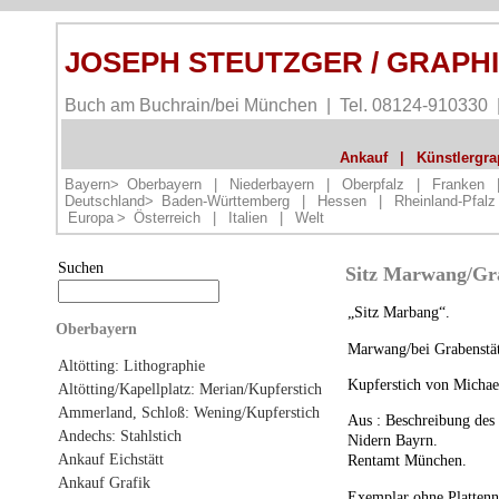
JOSEPH STEUTZGER / GRAPH
Buch am Buchrain/bei München | Tel. 08124-910330
Ankauf
|
Künstlergrap
Bayern>
Oberbayern
|
Niederbayern
|
Oberpfalz
|
Franken
Deutschland>
Baden-Württemberg
|
Hessen
|
Rheinland-Pfalz
Europa
>
Österreich
|
Italien
|
Welt
Suchen
Sitz Marwang/Gra
„Sitz Marbang“.
Oberbayern
Marwang/bei Grabenstät
Altötting: Lithographie
Kupferstich von Michae
Altötting/Kapellplatz: Merian/Kupferstich
Ammerland, Schloß: Wening/Kupferstich
Aus : Beschreibung des
Andechs: Stahlstich
Nidern Bayrn.
Ankauf Eichstätt
Rentamt München.
Ankauf Grafik
Exemplar ohne Plattenn