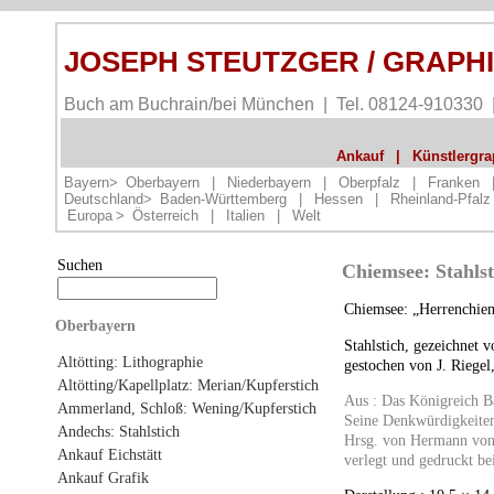
JOSEPH STEUTZGER / GRAPH
Buch am Buchrain/bei München | Tel. 08124-910330
Ankauf
|
Künstlergrap
Bayern>
Oberbayern
|
Niederbayern
|
Oberpfalz
|
Franken
Deutschland>
Baden-Württemberg
|
Hessen
|
Rheinland-Pfalz
Europa
>
Österreich
|
Italien
|
Welt
Suchen
Chiemsee: Stahlst
Chiemsee: „Herrenchie
Oberbayern
Stahlstich, gezeichnet 
Altötting: Lithographie
gestochen von J. Riegel
Altötting/Kapellplatz: Merian/Kupferstich
Aus : Das Königreich B
Ammerland, Schloß: Wening/Kupferstich
Seine Denkwürdigkeite
Andechs: Stahlstich
Hrsg. von Hermann vo
Ankauf Eichstätt
verlegt und gedruckt b
Ankauf Grafik