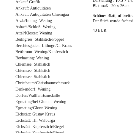
Darstellung : 10,5 × 14
Ankauf Grafik
Blattmaß : 20 × 26 cm.
Ankauf: Antiquitäten
Ankauf: Antiquitäten Chiemgau
Schönes Blatt, uf breit
Arzla/Inning: Wening
Der Stich wurde fachmä
Asbach/Schloß: Wening
40 EUR
Attel/Kloster: Wening
Beilngries: Stahlstich/Poppel
Berchtesgaden: Lithogr./G. Kraus
Bettbrunn: Wening/Kupferstich
Beyharting: Wening
Chiemsee: Stahlstich
Chiemsee: Stahlstich
Chiemsee: Stahlstich
Christbaum/Christbaumschmuck
Denkendorf: Wening
Dorfen/Wallfahrtsmedaille
Egmating/bei Glonn - Wening
Egmating/Glonn:Wening
Eichstätt: Gustav Kraus
Eichstätt: Hl. Walburga
Eichstätt: Kupferstich/Riegel
Eichstätt: Kupferstich/Riegel