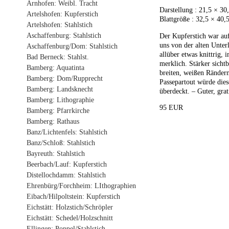
Arnhofen: Weibl. Tracht
Darstellung : 21,5 × 30
Artelshofen: Kupferstich
Blattgröße : 32,5 × 40,
Artelshofen: Stahlstich
Aschaffenburg: Stahlstich
Der Kupferstich war a
uns von der alten Unterl
Aschaffenburg/Dom: Stahlstich
allüber etwas knittrig,
Bad Berneck: Stahlst.
merklich. Stärker sichtb
Bamberg: Aquatinta
breiten, weißen Rändern
Bamberg: Dom/Rupprecht
Passepartout würde dies
Bamberg: Landsknecht
überdeckt. – Guter, gra
Bamberg: Lithographie
95 EUR
Bamberg: Pfarrkirche
Bamberg: Rathaus
Banz/Lichtenfels: Stahlstich
Banz/Schloß: Stahlstich
Bayreuth: Stahlstich
Beerbach/Lauf: Kupferstich
Distellochdamm: Stahlstich
Ehrenbürg/Forchheim: LIthographien
Eibach/Hilpoltstein: Kupferstich
Eichstätt: Holzstich/Schröpler
Eichstätt: Schedel/Holzschnitt
Ellingen: Poppel/Stahlstich