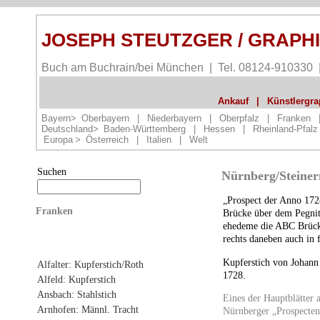
JOSEPH STEUTZGER / GRAPH
Buch am Buchrain/bei München | Tel. 08124-910330
Ankauf
|
Künstlergrap
Bayern>
Oberbayern
|
Niederbayern
|
Oberpfalz
|
Franken
Deutschland>
Baden-Württemberg
|
Hessen
|
Rheinland-Pfalz
Europa
>
Österreich
|
Italien
|
Welt
Suchen
Nürnberg/Steiner
„Prospect der Anno 1728
Franken
Brücke über dem Pegnit
ehedeme die
ABC
Brück
rechts daneben auch in 
Kupferstich von Johan
Alfalter: Kupferstich/Roth
1728.
Alfeld: Kupferstich
Ansbach: Stahlstich
Eines der Hauptblätter 
Arnhofen: Männl. Tracht
Nürnberger „Prospecten