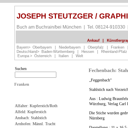
JOSEPH STEUTZGER / GRAPH
Buch am Buchrain/bei München | Tel. 08124-910330
Ankauf
|
Künstlergrap
Bayern>
Oberbayern
|
Niederbayern
|
Oberpfalz
|
Franken
Deutschland>
Baden-Württemberg
|
Hessen
|
Rheinland-Pfalz
Europa
>
Österreich
|
Italien
|
Welt
Suchen
Fechenbach: Stah
„Feggenbach“
Franken
Stahlstich nach Vorzei
Aus : Ludwig Braunfels
Würzburg, Verlag Carl 
Alfalter: Kupferstich/Roth
Alfeld: Kupferstich
Die Stiche wurden gedru
Ansbach: Stahlstich
Nürnberg
Arnhofen: Männl. Tracht
Darstellung : 11 × 16,5