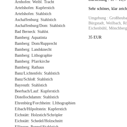
Arnhofen: Weibl. Tracht
Artelshofen: Kupferstich
Sehr schönes, klar zeic
Artelshofen: Stahlstich
Umgebung : Großheubac
Aschaffenburg: Stahlstich
Bürgstadt, Weilbach, R
Aschaffenburg/Dom: Stahlstich
Eichenbühl, Mönchberg,
Bad Berneck: Stahlst.
35 EUR
Bamberg: Aquatinta
Bamberg: Dom/Rupprecht
Bamberg: Landsknecht
Bamberg: Lithographie
Bamberg: Pfarrkirche
Bamberg: Rathaus
Banz/Lichtenfels: Stahlstich
Banz/Schloß: Stahlstich
Bayreuth: Stahlstich
Beerbach/Lauf: Kupferstich
Distellochdamm: Stahlstich
Ehrenbürg/Forchheim: LIthographien
Eibach/Hilpoltstein: Kupferstich
Eichstätt: Holzstich/Schröpler
Eichstätt: Schedel/Holzschnitt
Ellingen: Poppel/Stahlstich