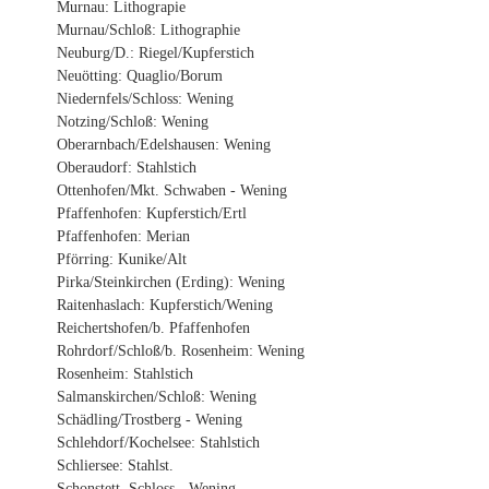
Murnau: Lithograpie
Murnau/Schloß: Lithographie
Neuburg/D.: Riegel/Kupferstich
Neuötting: Quaglio/Borum
Niedernfels/Schloss: Wening
Notzing/Schloß: Wening
Oberarnbach/Edelshausen: Wening
Oberaudorf: Stahlstich
Ottenhofen/Mkt. Schwaben - Wening
Pfaffenhofen: Kupferstich/Ertl
Pfaffenhofen: Merian
Pförring: Kunike/Alt
Pirka/Steinkirchen (Erding): Wening
Raitenhaslach: Kupferstich/Wening
Reichertshofen/b. Pfaffenhofen
Rohrdorf/Schloß/b. Rosenheim: Wening
Rosenheim: Stahlstich
Salmanskirchen/Schloß: Wening
Schädling/Trostberg - Wening
Schlehdorf/Kochelsee: Stahlstich
Schliersee: Stahlst.
Schonstett, Schloss - Wening