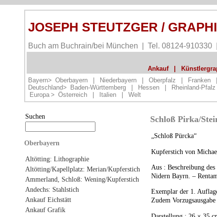
JOSEPH STEUTZGER / GRAPH
Buch am Buchrain/bei München | Tel. 08124-910330
Ankauf
|
Künstlergrap
Bayern>
Oberbayern
|
Niederbayern
|
Oberpfalz
|
Franken
Deutschland>
Baden-Württemberg
|
Hessen
|
Rheinland-Pfalz
Europa
>
Österreich
|
Italien
|
Welt
Suchen
Schloß Pirka/Ste
„Schloß Pürcka“
Oberbayern
Kupferstich von Michae
Altötting: Lithographie
Aus : Beschreibung des
Altötting/Kapellplatz: Merian/Kupferstich
Nidern Bayrn. – Renta
Ammerland, Schloß: Wening/Kupferstich
Andechs: Stahlstich
Exemplar der 1. Auflag
Ankauf Eichstätt
Zudem Vorzugsausgabe in
Ankauf Grafik
Darstellung : 26 × 35 