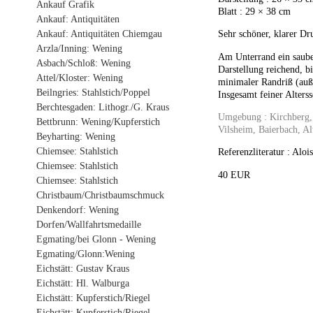
Ankauf Grafik
Blatt : 29 × 38 cm
Ankauf: Antiquitäten
Ankauf: Antiquitäten Chiemgau
Sehr schöner, klarer Dr
Arzla/Inning: Wening
Am Unterrand ein sauber
Asbach/Schloß: Wening
Darstellung reichend, b
Attel/Kloster: Wening
minimaler Randriß (auße
Beilngries: Stahlstich/Poppel
Insgesamt feiner Alters
Berchtesgaden: Lithogr./G. Kraus
Umgebung : Kirchberg, 
Bettbrunn: Wening/Kupferstich
Vilsheim, Baierbach, A
Beyharting: Wening
Chiemsee: Stahlstich
Referenzliteratur : Alo
Chiemsee: Stahlstich
40 EUR
Chiemsee: Stahlstich
Christbaum/Christbaumschmuck
Denkendorf: Wening
Dorfen/Wallfahrtsmedaille
Egmating/bei Glonn - Wening
Egmating/Glonn:Wening
Eichstätt: Gustav Kraus
Eichstätt: Hl. Walburga
Eichstätt: Kupferstich/Riegel
Eichstätt: Kupferstich/Riegel